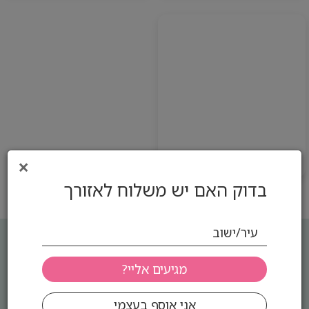
בשרי מצוננים
×
בדוק האם יש משלוח לאזורך
עיר/ישוב
תפריט
דברו איתנו
מוצרי קפה ותה - איך לבחור
סקול מרקט שיווק והפצה
בע"מ - סיטונאות מזון
נכון לעסק?