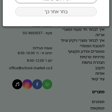
ומשקאות
איך לבנות תפריט מנצח
המכתש 1 חולון
לקפיטריה או מזנון?
בחר אחר כך
מה הכי נמכר בקפיטריה
משרד - 03-9605033
בבית ספר? מדריך מלא
WHATSAPP משרד-
לשנת 2026
0522445069
איך לבחור חד פעמי ומוצרי
פקס - 03-9605037
אריזה
איך לבחור מוצרי ניקיון וציוד
למטבח המוסדי
שעות פעילות:
מאמרים ומידע מקצועי
ימים א'- ה' 8:00-16:00
מדיניות פרטיות
יום ו' 8:00-12:00
הצהרת נגישות
תקנון
office@school-market.co.il
אודות
צור קשר
מוצרים
מצוננים
משקאות