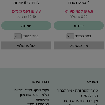
4 במארז פררו
ליחידה - 8 יחידות
6.8 ₪ לפני מע''מ
8.8 ₪ לפני מע''מ
8.00 ₪ כולל
10.40 ₪ כולל
יחידות
יחידות
בחר כמות:
בחר כמות:
אזל מהמלאי
אזל מהמלאי
תפריט
דברו איתנו
מוצרי קפה ותה - איך לבחור
סקול מרקט שיווק והפצה
בע"מ - סיטונאות מזון
נכון לעסק?
ומשקאות
איך לבנות תפריט מנצח
המכתש 1 חולון