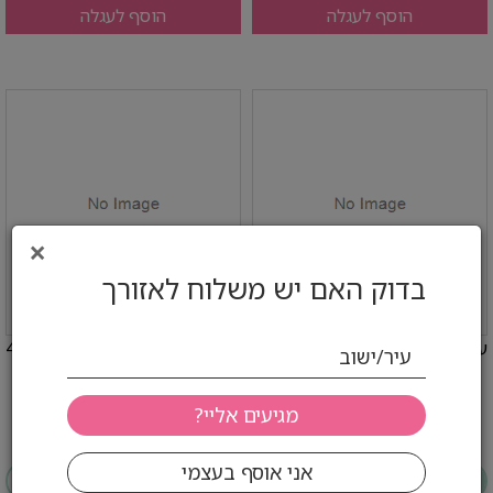
הוסף לעגלה
הוסף לעגלה
×
בדוק האם יש משלוח לאזורך
עוגת הבית שוקולד 450 גרם אחוה
נשנושי עבאדי מארז 8 יחידות - 40
עיר/ישוב
גרם ליחידה עבאדי
9 ₪ לפני מע''מ
14.6 ₪ לפני מע''מ
10.60 ₪ כולל
17.20 ₪ כולל
יחידות
קרטון (8)
יחידות
קרטון (14)