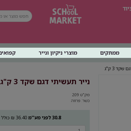
וד
ממתקים
מוצרי ניקיון ונייר
קפואים
שקד 3 ק"ג
נייר תעשיתי דגם שקד 3 ק"ג
מק"ט
209
כשר: פרווה
30.8 לפני מע''מ
36.40 ₪ כולל