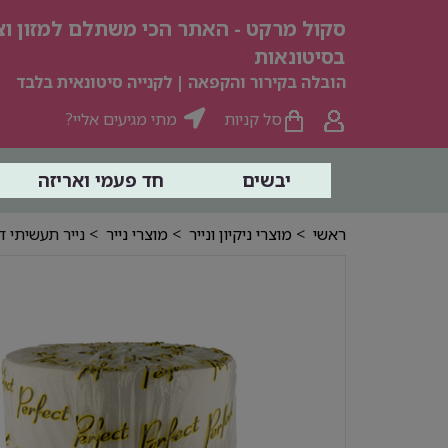
סקול מרקט - האתר הכי משתלם למזון וצי
בסיטונאות
הובלה בקירור והקפאה | לקנייה סיטונאית בלבד
סל קניות
מתי מגיעים אליי?
יבשים
חד פעמי ואריזה
ראשי
>
מוצרי ניקיון ונייר
>
מוצרי נייר
> נייר תעשיתי דגם 