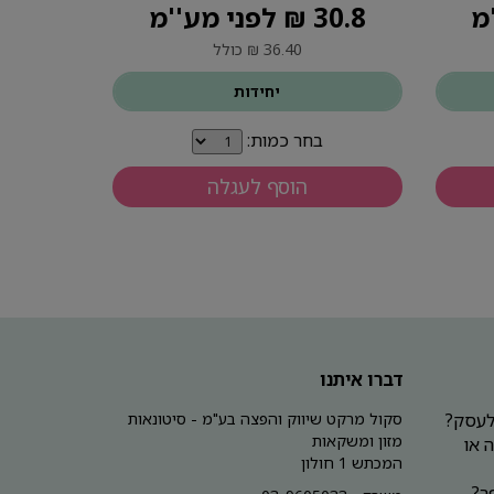
30.8 ₪ לפני מע''מ
36.40 ₪ כולל
יחידות
בחר כמות:
הוסף לעגלה
דברו איתנו
 לעסק?
סקול מרקט שיווק והפצה בע"מ - סיטונאות
מזון ומשקאות
 או
המכתש 1 חולון
ר?