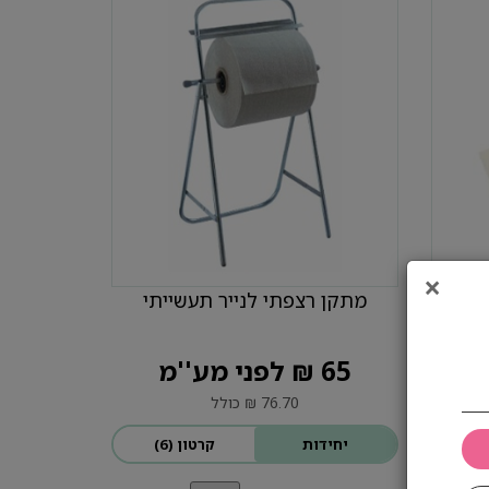
×
מפיות קוקטייל לבן 23X25
מתקן רצפתי לנייר תעשייתי
65 ₪ לפני מע''מ
76.70 ₪ כולל
יחידות
קרטון (6)