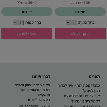
41.00 ₪ כולל
36.40 ₪ כולל
יחידות
יחידות
בחר כמות:
בחר כמות:
הוסף לעגלה
הוסף לעגלה
תפריט
דברו איתנו
מוצרי קפה ותה - איך לבחור
סקול מרקט שיווק והפצה
בע"מ - סיטונאות מזון
נכון לעסק?
ומשקאות
איך לבנות תפריט מנצח
המכתש 1 חולון
לקפיטריה או מזנון?
מה הכי נמכר בקפיטריה
משרד - 03-9605033