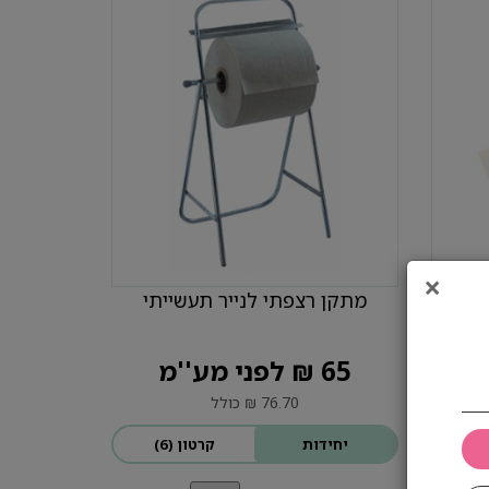
×
מפיות קוקטייל לבן 23X25
מתקן רצפתי לנייר תעשייתי
65 ₪ לפני מע''מ
76.70 ₪ כולל
יחידות
קרטון (6)