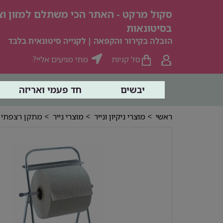
סקול מרקט - האתר הכי משתלם למזון וצי
בסיטונאות
הובלה בקירור והקפאה | לקנייה סיטונאית בלבד
סל קניות
מתי מגיעים אליי?
יבשים
חד פעמי ואריזה
ראשי
>
מוצרי ניקיון ונייר
>
מוצרי נייר
> מתקן רצפתי לנ