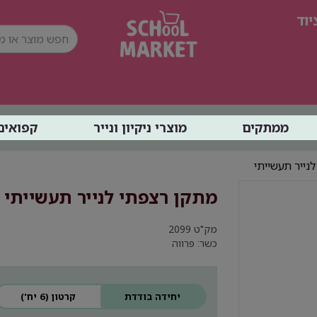
וד
ממתקים
מוצרי ניקיון ונייר
קפואים
ייר תעשייתי
מתקן רצפתי לנייר תעשייתי
מק"ט
2099
כשר: פרווה
יחידה בודדת
קרטון (6 יח')