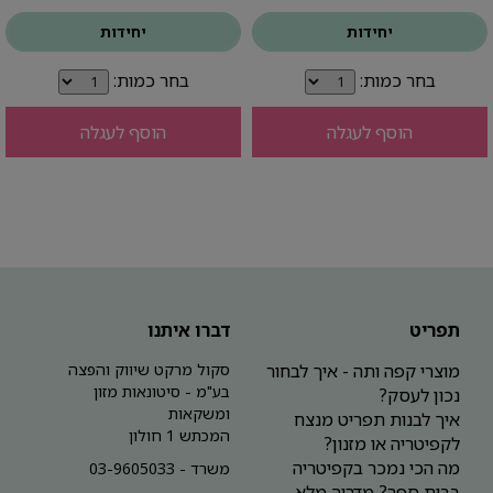
יחידות
יחידות
בחר כמות:
בחר כמות:
הוסף לעגלה
הוסף לעגלה
תפריט
דברו איתנו
מוצרי קפה ותה - איך לבחור
סקול מרקט שיווק והפצה
בע"מ - סיטונאות מזון
נכון לעסק?
ומשקאות
איך לבנות תפריט מנצח
המכתש 1 חולון
לקפיטריה או מזנון?
מה הכי נמכר בקפיטריה
משרד - 03-9605033
בבית ספר? מדריך מלא