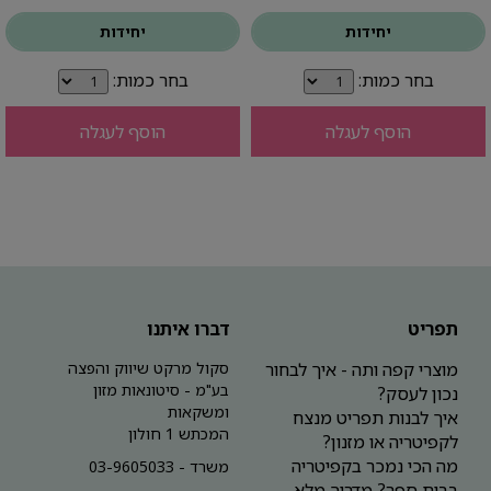
יחידות
יחידות
בחר כמות:
בחר כמות:
הוסף לעגלה
הוסף לעגלה
תפריט
דברו איתנו
מוצרי קפה ותה - איך לבחור
סקול מרקט שיווק והפצה
בע"מ - סיטונאות מזון
נכון לעסק?
ומשקאות
איך לבנות תפריט מנצח
המכתש 1 חולון
לקפיטריה או מזנון?
מה הכי נמכר בקפיטריה
משרד - 03-9605033
בבית ספר? מדריך מלא