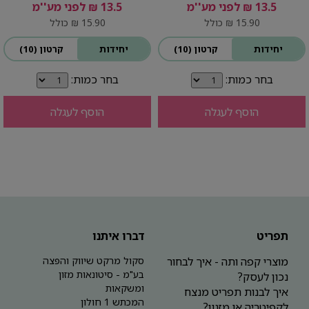
13.5 ₪ לפני מע''מ
13.5 ₪ לפני מע''מ
15.90 ₪ כולל
15.90 ₪ כולל
יחידות
קרטון (10)
יחידות
קרטון (10)
בחר כמות:
בחר כמות:
הוסף לעגלה
הוסף לעגלה
תפריט
דברו איתנו
מוצרי קפה ותה - איך לבחור
סקול מרקט שיווק והפצה
בע"מ - סיטונאות מזון
נכון לעסק?
ומשקאות
איך לבנות תפריט מנצח
המכתש 1 חולון
לקפיטריה או מזנון?