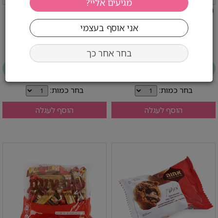
נוטלה ביסקוויט בשקית 276 גרם
מאפין שוקו צ'יפס – 24 יחידות
– 12 יח' במארז Ferrero
באריזה אחוה
18 ₪ לפני מע''מ
22.5 ₪ לפני מע''מ
21.20 ₪ כולל
26.60 ₪ כולל
בחר אחר כך
יחידות
יחידות
בחר כמות:
בחר כמות:
הוסף לעגלה
הוסף לעגלה