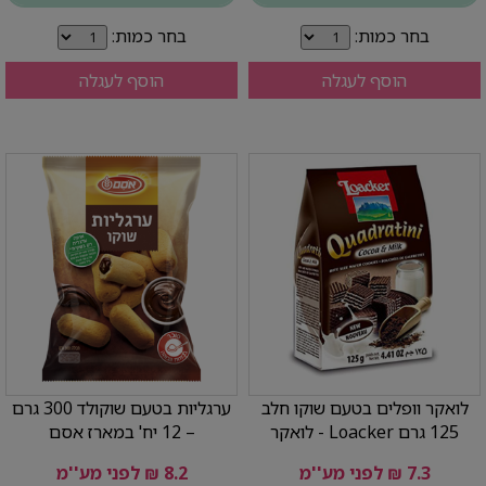
בחר כמות:
בחר כמות:
הוסף לעגלה
הוסף לעגלה
לואקר וופלים בטעם שוקו חלב
ערגליות בטעם שוקולד 300 גרם
125 גרם Loacker - לואקר
– 12 יח' במארז אסם
7.3 ₪ לפני מע''מ
8.2 ₪ לפני מע''מ