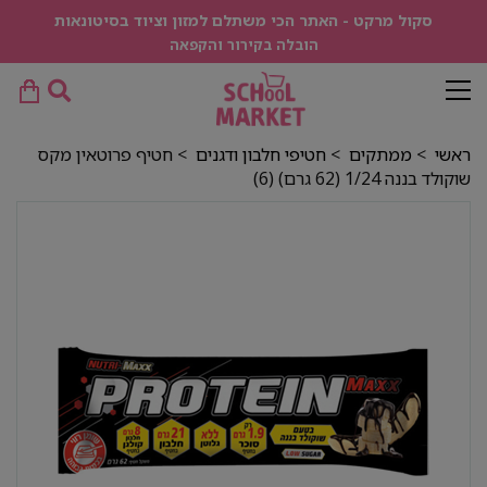
סקול מרקט - האתר הכי משתלם למזון וציוד בסיטונאות
הובלה בקירור והקפאה
ראשי
>
ממתקים
>
חטיפי חלבון ודגנים
> חטיף פרוטאין מקס
שוקולד בננה 1/24 (62 גרם) (6)