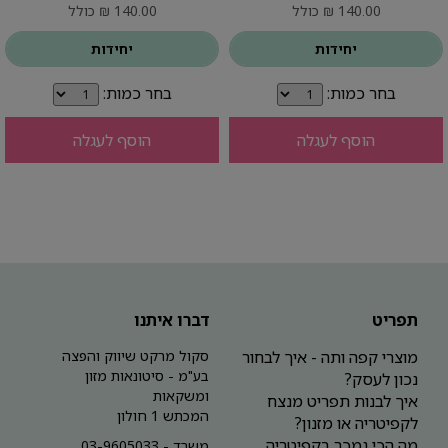
140.00 ₪ כולל
140.00 ₪ כולל
יחידות
יחידות
בחר כמות:
בחר כמות:
הוסף לעגלה
הוסף לעגלה
תפריט
דברו איתנו
מוצרי קפה ותה - איך לבחור
סקול מרקט שיווק והפצה
בע"מ - סיטונאות מזון
נכון לעסק?
ומשקאות
איך לבנות תפריט מנצח
המכתש 1 חולון
לקפיטריה או מזנון?
מה הכי נמכר בקפיטריה
משרד - 03-9605033