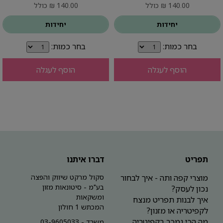
140.00 ₪ כולל
140.00 ₪ כולל
יחידות
יחידות
בחר כמות:
בחר כמות:
הוסף לעגלה
הוסף לעגלה
תפריט
דברו איתנו
מוצרי קפה ותה - איך לבחור
סקול מרקט שיווק והפצה
בע"מ - סיטונאות מזון
נכון לעסק?
ומשקאות
איך לבנות תפריט מנצח
המכתש 1 חולון
לקפיטריה או מזנון?
מה הכי נמכר בקפיטריה
משרד - 03-9605033