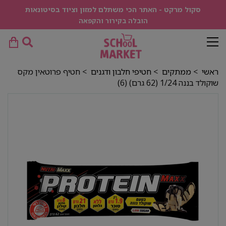
סקול מרקט - האתר הכי משתלם למזון וציוד בסיטונאות
הובלה בקירור והקפאה
ראשי
>
ממתקים
>
חטיפי חלבון ודגנים
> חטיף פרוטאין מקס
שוקולד בננה 1/24 (62 גרם) (6)