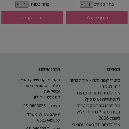
בחר כמות:
בחר כמות:
הוסף לעגלה
הוסף לעגלה
תפריט
דברו איתנו
מוצרי קפה ותה - איך לבחור
סקול מרקט שיווק והפצה
בע"מ - סיטונאות מזון
נכון לעסק?
ומשקאות
איך לבנות תפריט מנצח
המכתש 1 חולון
לקפיטריה או מזנון?
מה הכי נמכר בקפיטריה
משרד - 03-9605033
בבית ספר? מדריך מלא
WHATSAPP משרד-
לשנת 2026
0522445069
איך לבחור חד פעמי ומוצרי
פקס - 03-9605037