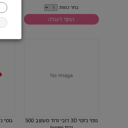
בחר כמות:
הוסף לעגלה
גומי ג'ומי 3D דובי ורוד מעוצב 500
גומי גלובל ת
גרם Joomi