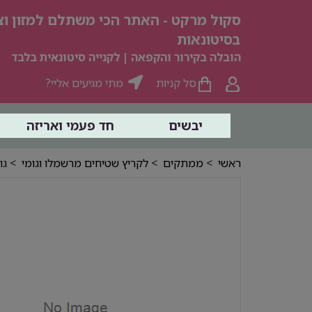
סקול מרקט - האתר הכי משתלם למזון וצי
בסיטונאות
הובלה בקירור והקפאה | לקנייה סיטונאית בלבד
סל קניות
מתי מגיעים אליי?
יבשים
חד פעמי ואריזה
ראשי
>
ממתקים
>
לקריץ שטיחים מרשמלו וגומי
> גומי ג'ומי D