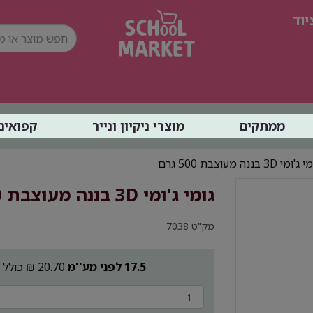
וד
ממתקים
מוצרי ניקיון ונייר
קפואים
3 בננה מעוצבת 500 גרם
גומי ג'ומי 3D בננה מעוצבת 500 גרם Joomi
מק"ט
7038
17.5 לפני מע''מ
20.70 ₪ כולל