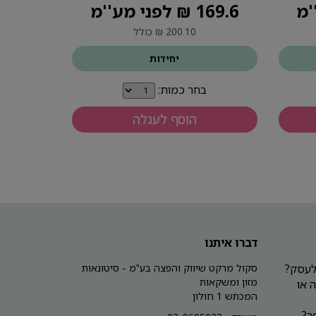
169.6 ₪ לפני מע''מ
200.10 ₪ כולל
יחידות
בחר כמות:
הוסף לעגלה
דברו איתנו
 לעסק?
סקול מרקט שיווק והפצה בע"מ - סיטונאות
מזון ומשקאות
 או
המכתש 1 חולון
ר?