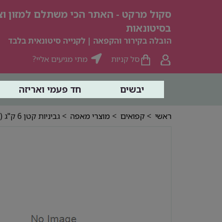
סקול מרקט - האתר הכי משתלם למזון וצי
בסיטונאות
הובלה בקירור והקפאה | לקנייה סיטונאית בלבד
סל קניות
מתי מגיעים אליי?
יבשים
חד פעמי ואריזה
ראשי
>
קפואים
>
מוצרי מאפה
> גביניות קטן 6 ק"ג (רוסטיק) **