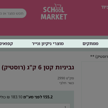
וד
ממתקים
מוצרי ניקיון ונייר
קפואים
גביניות קטן 6 ק"ג (רוסטיק) **
מק"ט
2990
כשר: חלבי
155.2 לפני מע''מ
183.10 ₪ כולל