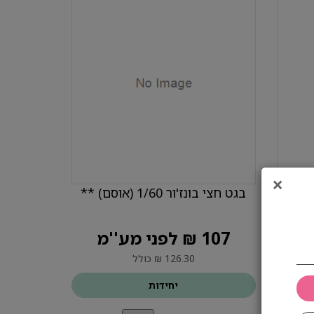
×
בגט חצי בונז'ור 1/60 (אוסם) **
107 ₪ לפני מע''מ
126.30 ₪ כולל
יחידות