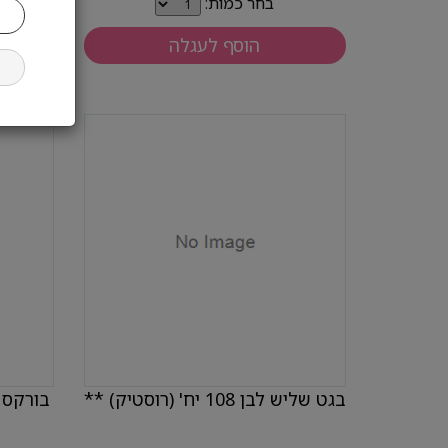
בחר כמות:
הוסף לעגלה
בגט שליש לבן 108 יח' (רוסטיק) **