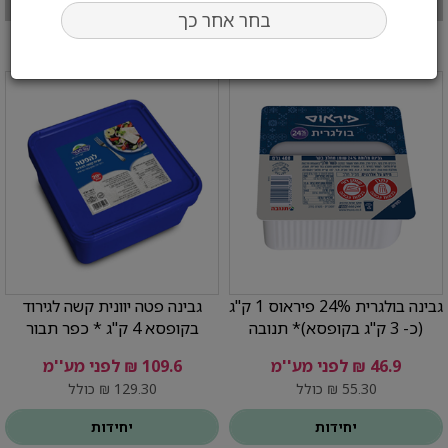
בחר אחר כך
גבינה בולגרית 24% פיראוס 1 ק"ג
גבינה פטה יוונית קשה לגירוד
(כ- 3 ק"ג בקופסא)* תנובה
בקופסא 4 ק"ג * כפר תבור
46.9 ₪ לפני מע''מ
109.6 ₪ לפני מע''מ
55.30 ₪ כולל
129.30 ₪ כולל
יחידות
יחידות