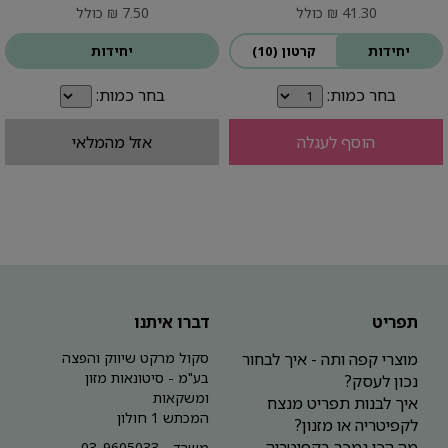
41.30 ₪ כולל
7.50 ₪ כולל
יחידות
קרטון (10)
יחידות
בחר כמות:
בחר כמות:
הוסף לעגלה
אזל מהמלאי
תפריט
דברו איתנו
מוצרי קפה ותה - איך לבחור
סקול מרקט שיווק והפצה
בע"מ - סיטונאות מזון
נכון לעסק?
ומשקאות
איך לבנות תפריט מנצח
המכתש 1 חולון
לקפיטריה או מזנון?
מה הכי נמכר בקפיטריה
משרד - 03-9605033