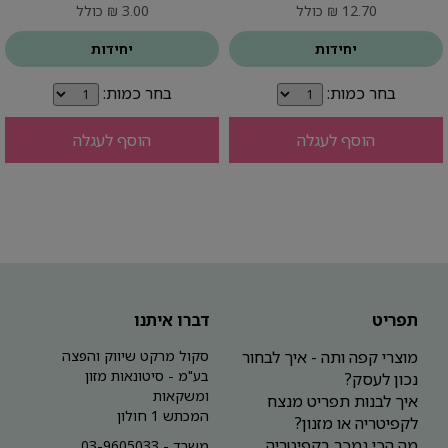
12.70 ₪ כולל
3.00 ₪ כולל
יחידות
יחידות
בחר כמות:
בחר כמות:
הוסף לעגלה
הוסף לעגלה
תפריט
דברו איתנו
מוצרי קפה ותה - איך לבחור
סקול מרקט שיווק והפצה
בע"מ - סיטונאות מזון
נכון לעסק?
ומשקאות
איך לבנות תפריט מנצח
המכתש 1 חולון
לקפיטריה או מזנון?
מה הכי נמכר בקפיטריה
משרד - 03-9605033