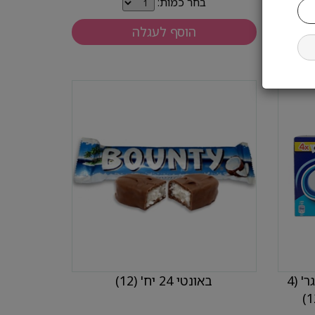
בחר כמות:
הוסף לעגלה
אוריאו קופסא בודדת 176 גר' (4
באונטי 24 יח' (12)