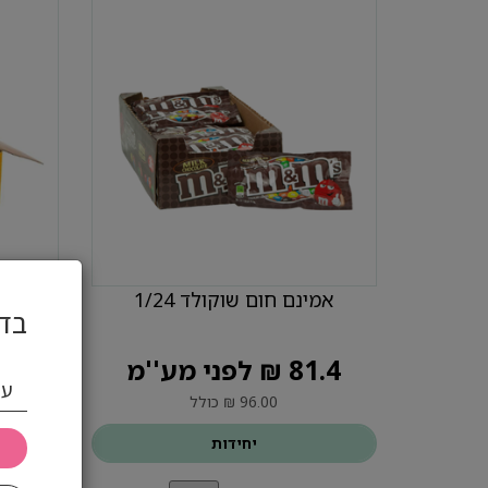
אמינם חום שוקולד 1/24
אמי
בדו
81.4 ₪ לפני מע''מ
81.4 ₪ ל
עי
96.00 ₪ כולל
יחידות