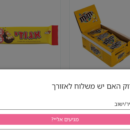
נם צהוב בוטנים 1/24
אגוזי 1/28 (עלית)(6)
ק האם יש משלוח לאזורך
פני מע''מ
84.9 ₪ לפני מע''מ
ר/ישוב
96.00 ₪ כולל
100.20 ₪ כולל
יחידות
יחידות