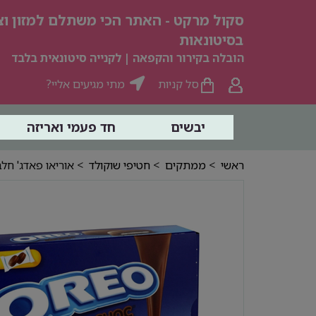
סקול מרקט - האתר הכי משתלם למזון וצי
בסיטונאות
הובלה בקירור והקפאה | לקנייה סיטונאית בלבד
סל קניות
מתי מגיעים אליי?
יבשים
חד פעמי ואריזה
ראשי
>
ממתקים
>
חטיפי שוקולד
> אוריאו פאדג' חלב קופסא