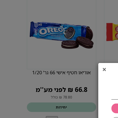
×
אוריאו חטיף אישי 66 גר' 1/20
66.8 ₪ לפני מע''מ
78.80 ₪ כולל
יחידות