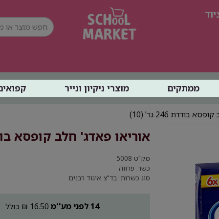
וד
ממתקים
מוצרי ניקיון ונייר
קפואים
 בודדת 246 גר' (10)
אוריאו פאדג' חלב קופסא בודדת 246 גר
מק"ט
5008
כשר: פרווה
סוג כשרות: בד"צ איגוד רבנים
14 לפני מע''מ
16.50 ₪ כולל